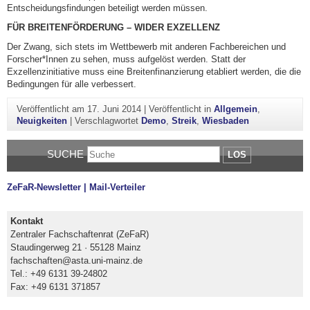
Entscheidungsfindungen beteiligt werden müssen.
FÜR BREITENFÖRDERUNG – WIDER EXZELLENZ
Der Zwang, sich stets im Wettbewerb mit anderen Fachbereichen und
Forscher*Innen zu sehen, muss aufgelöst werden. Statt der
Exzellenzinitiative muss eine Breitenfinanzierung etabliert werden, die die
Bedingungen für alle verbessert.
Veröffentlicht am
17. Juni 2014
|
Veröffentlicht in
Allgemein
,
Neuigkeiten
|
Verschlagwortet
Demo
,
Streik
,
Wiesbaden
SUCHE
LOS
ZeFaR-Newsletter | Mail-Verteiler
Kontakt
Zentraler Fachschaftenrat (ZeFaR)
Staudingerweg 21 · 55128 Mainz
fachschaften@asta.uni-mainz.de
Tel.: +49 6131 39-24802
Fax: +49 6131 371857