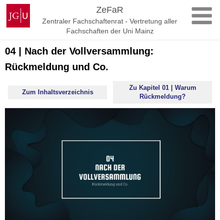
Zum
Johannes
ZeFaR
Inhalt
Gutenberg-
Zentraler Fachschaftenrat - Vertretung aller
springen
Universität
Fachschaften der Uni Mainz
Mainz
04 | Nach der Vollversammlung:
Rückmeldung und Co.
Zu Kapitel 01 | Warum
Zum Inhaltsverzeichnis
Rückmeldung?