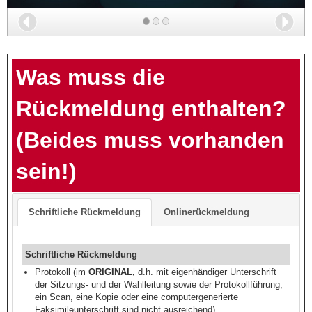
Zurück
Wei
Was muss die
Rückmeldung enthalten?
(Beides muss vorhanden
sein!)
Schriftliche Rückmeldung
Onlinerückmeldung
Schriftliche Rückmeldung
Protokoll (im
ORIGINAL,
d.h. mit eigenhändiger Unterschrift
der Sitzungs- und der Wahlleitung sowie der Protokollführung;
ein Scan, eine Kopie oder eine computergenerierte
Faksimileunterschrift sind nicht ausreichend)