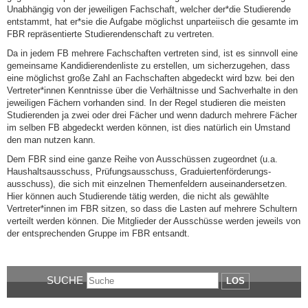
Unabhängig von der jeweiligen Fachschaft, welcher der*die Studierende
entstammt, hat er*sie die Aufgabe möglichst unparteiisch die gesamte im
FBR repräsentierte Studierendenschaft zu vertreten.
Da in jedem FB mehrere Fachschaften vertreten sind, ist es sinnvoll eine
gemeinsame Kandidierendenliste zu erstellen, um sicherzugehen, dass
eine möglichst große Zahl an Fachschaften abgedeckt wird bzw. bei den
Vertreter*innen Kenntnisse über die Verhältnisse und Sachverhalte in den
jeweiligen Fächern vorhanden sind. In der Regel studieren die meisten
Studierenden ja zwei oder drei Fächer und wenn dadurch mehrere Fächer
im selben FB abgedeckt werden können, ist dies natürlich ein Umstand
den man nutzen kann.
Dem FBR sind eine ganze Reihe von Ausschüssen zugeordnet (u.a.
Haushaltsausschuss, Prüfungsausschuss, Graduiertenförderungs-
ausschuss), die sich mit einzelnen Themenfeldern auseinandersetzen.
Hier können auch Studierende tätig werden, die nicht als gewählte
Vertreter*innen im FBR sitzen, so dass die Lasten auf mehrere Schultern
verteilt werden können. Die Mitglieder der Ausschüsse werden jeweils von
der entsprechenden Gruppe im FBR entsandt.
SUCHE
LOS