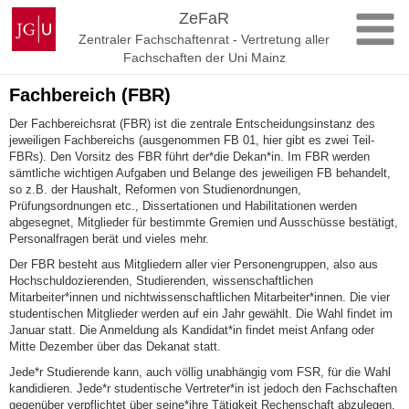
Zum
Johannes
ZeFaR
Inhalt
Gutenberg-
Zentraler Fachschaftenrat - Vertretung aller
springen
Universität
Fachschaften der Uni Mainz
Mainz
Fachbereich (FBR)
Der Fachbereichsrat (FBR) ist die zentrale Entscheidungsinstanz des
jeweiligen Fachbereichs (ausgenommen FB 01, hier gibt es zwei Teil-
FBRs). Den Vorsitz des FBR führt der*die Dekan*in. Im FBR werden
sämtliche wichtigen Aufgaben und Belange des jeweiligen FB behandelt,
so z.B. der Haushalt, Reformen von Studienordnungen,
Prüfungsordnungen etc., Dissertationen und Habilitationen werden
abgesegnet, Mitglieder für bestimmte Gremien und Ausschüsse bestätigt,
Personalfragen berät und vieles mehr.
Der FBR besteht aus Mitgliedern aller vier Personengruppen, also aus
Hochschuldozierenden, Studierenden, wissenschaftlichen
Mitarbeiter*innen und nichtwissenschaftlichen Mitarbeiter*innen. Die vier
studentischen Mitglieder werden auf ein Jahr gewählt. Die Wahl findet im
Januar statt. Die Anmeldung als Kandidat*in findet meist Anfang oder
Mitte Dezember über das Dekanat statt.
Jede*r Studierende kann, auch völlig unabhängig vom FSR, für die Wahl
kandidieren. Jede*r studentische Vertreter*in ist jedoch den Fachschaften
gegenüber verpflichtet über seine*ihre Tätigkeit Rechenschaft abzulegen.