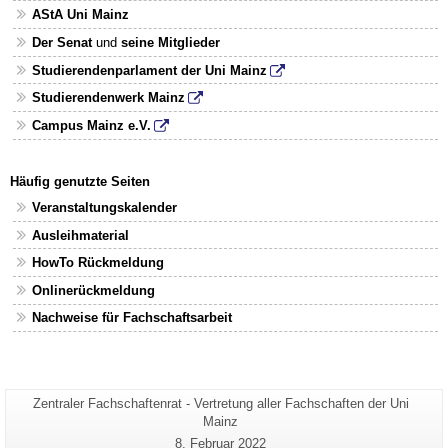
AStA Uni Mainz
Der Senat
und
seine Mitglieder
Studierendenparlament der Uni Mainz
Studierendenwerk Mainz
Campus Mainz e.V.
Häufig genutzte Seiten
Veranstaltungskalender
Ausleihmaterial
HowTo Rückmeldung
Onlinerückmeldung
Nachweise für Fachschaftsarbeit
Seiten-
Zentraler Fachschaftenrat - Vertretung aller Fachschaften der Uni
Zusätzliche
Name:
Mainz
Informationen
Letzte
8. Februar 2022