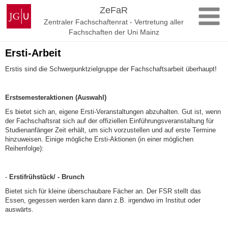
Zum
Johannes
ZeFaR
Inhalt
Gutenberg-
Zentraler Fachschaftenrat - Vertretung aller
springen
Universität
Fachschaften der Uni Mainz
Mainz
Ersti-Arbeit
Erstis sind die Schwerpunktzielgruppe der Fachschaftsarbeit überhaupt!
Erstsemesteraktionen (Auswahl)
Es bietet sich an, eigene Ersti-Veranstaltungen abzuhalten. Gut ist, wenn
der Fachschaftsrat sich auf der offiziellen Einführungsveranstaltung für
Studienanfänger Zeit erhält, um sich vorzustellen und auf erste Termine
hinzuweisen. Einige mögliche Ersti-Aktionen (in einer möglichen
Reihenfolge):
-
Erstifrühstück/ - Brunch
Bietet sich für kleine überschaubare Fächer an. Der FSR stellt das
Essen, gegessen werden kann dann z.B. irgendwo im Institut oder
auswärts.