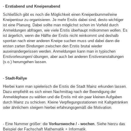
-
Erstiabend und Kneipenabend
Schließlich gibt es noch die Möglichkeit einen Kneipenbummel/eine
Kneipentour zu organisieren. Je mehr Erstis dabei sind, desto wichtiger
ist eine Planung. Dabei sollte man möglichst schon im Vorfeld durch
Anmeldungen abfragen, wie viele Erstis überhaupt mitkommen wollen. Es
ist ärgerlich, wenn die Hälfte der Erstis nicht reinkommt und deshalb
spontan nach einer anderen Kneipe suchen muss und dabei dann die
ersten zarten Bindungen zwischen den Erstis brutal wieder
auseinandergerissen werden. Anmeldungen kann man in typischen
Erstivorlesungen/-übungen, aber auch bei anderen Erstiveranstaltungen
(s.o.) herumgehen lassen.
-
Stadt-Rallye
Hierbei kann man spielerisch die Erstis die Stadt Mainz erkunden lassen.
Dazu empfiehlt es sich einen Nachmittag nach der Beendigung der
Anmeldephase zu wählen und die Erstis mit ein paar kleinen Aufgaben
durch Mainz zu schicken. Kleine Verpflegungsstationen mit Kaltgetränken
oder ähnlichem steigern hierbei erfahrungsgemäß die Motivation.
- Eine Nummer größer: die
Vorkurswoche / - wochen
. Siehe hierzu das
Beispiel der Fachschaft Mathematik + Informatik.