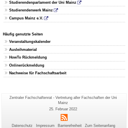
Studierendenparlament der Uni Mainz
Studierendenwerk Mainz
Campus Mainz e.V.
Häufig genutzte Seiten
Veranstaltungskalender
Ausleihmaterial
HowTo Rückmeldung
Onlinerückmeldung
Nachweise für Fachschaftsarbeit
Seiten-
Zentraler Fachschaftenrat - Vertretung aller Fachschaften der Uni
Zusätzliche
Name:
Mainz
Informationen
Letzte
25. Februar 2022
zu
Aktualisierung:
RSS
dieser
Seite
Datenschutz
Impressum
Barrierefreiheit
Zum Seitenanfang