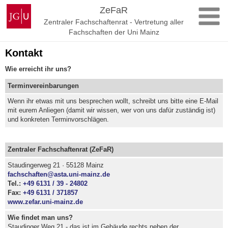
Zum
Johannes
ZeFaR
Inhalt
Gutenberg-
Zentraler Fachschaftenrat - Vertretung aller
springen
Universität
Fachschaften der Uni Mainz
Mainz
Kontakt
Wie erreicht ihr uns?
Terminvereinbarungen
Wenn ihr etwas mit uns besprechen wollt, schreibt uns bitte eine E-Mail
mit eurem Anliegen (damit wir wissen, wer von uns dafür zuständig ist)
und konkreten Terminvorschlägen.
Zentraler Fachschaftenrat (ZeFaR)
Staudingerweg 21 · 55128 Mainz
fachschaften@asta.uni-mainz.de
Tel.:
+49 6131 / 39 - 24802
Fax:
+49 6131 / 371857
www.zefar.uni-mainz.de
Wie findet man uns?
Staudinger Weg 21 - das ist im Gebäude rechts neben der