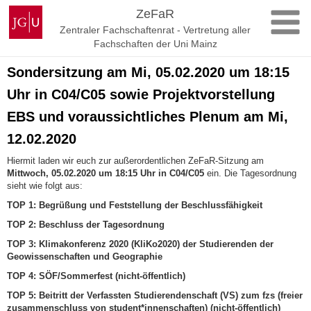
Zum
Johannes
ZeFaR
Inhalt
Gutenberg-
Zentraler Fachschaftenrat - Vertretung aller
springen
Universität
Fachschaften der Uni Mainz
Mainz
Sondersitzung am Mi, 05.02.2020 um 18:15
Uhr in C04/C05 sowie Projektvorstellung
EBS und voraussichtliches Plenum am Mi,
12.02.2020
Hiermit laden wir euch zur außerordentlichen ZeFaR-Sitzung am
Mittwoch, 05.02.2020 um 18:15 Uhr in C04/C05
ein. Die Tagesordnung
sieht wie folgt aus:
TOP 1: Begrüßung und Feststellung der Beschlussfähigkeit
TOP 2: Beschluss der Tagesordnung
TOP 3: Klimakonferenz 2020 (KliKo2020) der Studierenden der
Geowissenschaften und Geographie
TOP 4: SÖF/Sommerfest (nicht-öffentlich)
TOP 5: Beitritt der Verfassten Studierendenschaft (VS) zum fzs (freier
zusammenschluss von student*innenschaften) (nicht-öffentlich)