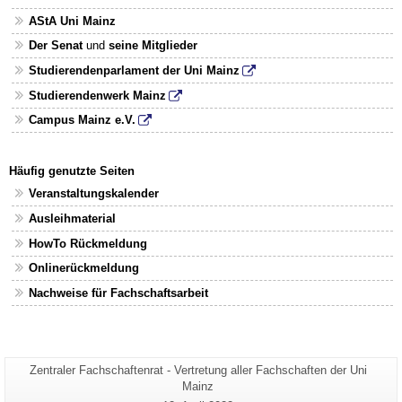
AStA Uni Mainz
Der Senat
und
seine Mitglieder
Studierendenparlament der Uni Mainz
Studierendenwerk Mainz
Campus Mainz e.V.
Häufig genutzte Seiten
Veranstaltungskalender
Ausleihmaterial
HowTo Rückmeldung
Onlinerückmeldung
Nachweise für Fachschaftsarbeit
Seiten-
Zentraler Fachschaftenrat - Vertretung aller Fachschaften der Uni
Zusätzliche
Name:
Mainz
Informationen