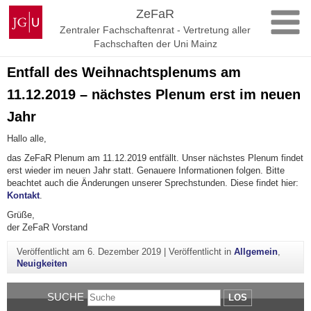
Zum
Johannes
ZeFaR
Inhalt
Gutenberg-
Zentraler Fachschaftenrat - Vertretung aller
springen
Universität
Fachschaften der Uni Mainz
Mainz
Entfall des Weihnachtsplenums am
11.12.2019 – nächstes Plenum erst im neuen
Jahr
Hallo alle,
das ZeFaR Plenum am 11.12.2019 entfällt. Unser nächstes Plenum findet
erst wieder im neuen Jahr statt. Genauere Informationen folgen. Bitte
beachtet auch die Änderungen unserer Sprechstunden. Diese findet hier:
Kontakt
.
Grüße,
der ZeFaR Vorstand
Veröffentlicht am
6. Dezember 2019
|
Veröffentlicht in
Allgemein
,
Neuigkeiten
SUCHE
LOS