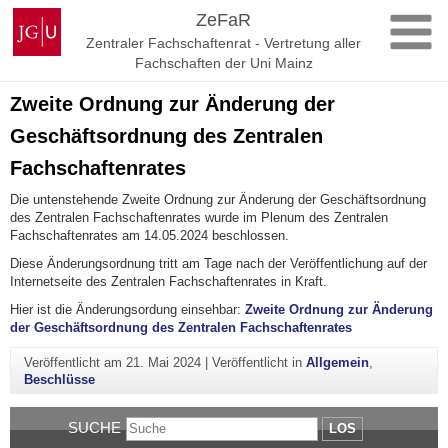
Zum
Johannes
ZeFaR
Inhalt
Gutenberg-
Zentraler Fachschaftenrat - Vertretung aller
springen
Universität
Fachschaften der Uni Mainz
Mainz
Zweite Ordnung zur Änderung der
Geschäftsordnung des Zentralen
Fachschaftenrates
Die untenstehende Zweite Ordnung zur Änderung der Geschäftsordnung
des Zentralen Fachschaftenrates wurde im Plenum des Zentralen
Fachschaftenrates am 14.05.2024 beschlossen.
Diese Änderungsordnung tritt am Tage nach der Veröffentlichung auf der
Internetseite des Zentralen Fachschaftenrates in Kraft.
Hier ist die Änderungsordung einsehbar:
Zweite Ordnung zur Änderung
der Geschäftsordnung des Zentralen Fachschaftenrates
Veröffentlicht am
21. Mai 2024
|
Veröffentlicht in
Allgemein
,
Beschlüsse
SUCHE
LOS